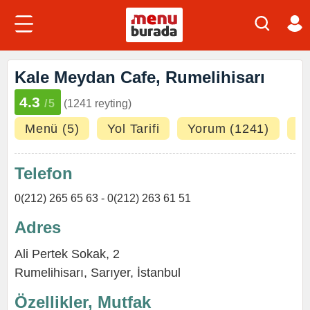
Kale Meydan Cafe, Rumelihisarı
4.3
/5
(1241 reyting)
Menü (5)
Yol Tarifi
Yorum (1241)
Fo
Telefon
0(212) 265 65 63 - 0(212) 263 61 51
Adres
Ali Pertek Sokak, 2
Rumelihisarı
,
Sarıyer
,
İstanbul
Özellikler, Mutfak