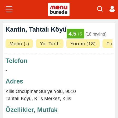
Kantin, Tahtalı Köyü
4.5
/5
(18 reyting)
Menü (-)
Yol Tarifi
Yorum (18)
Fotoğ
Telefon
-
Adres
Kilis Öncüpınar Suriye Yolu, 9010
Tahtalı Köyü,
Kilis Merkez
,
Kilis
Özellikler, Mutfak