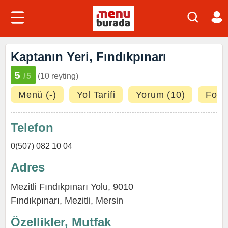
Kaptanın Yeri, Fındıkpınarı
5
/5
(10 reyting)
Menü (-)
Yol Tarifi
Yorum (10)
Fotoğ
Telefon
0(507) 082 10 04
Adres
Mezitli Fındıkpınarı Yolu, 9010
Fındıkpınarı,
Mezitli
,
Mersin
Özellikler, Mutfak