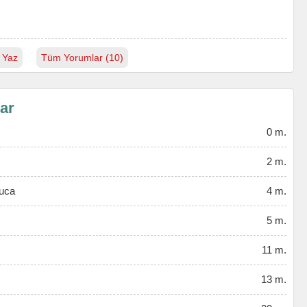
 Yaz
Tüm Yorumlar (10)
lar
0 m.
2 m.
luca
4 m.
5 m.
11 m.
13 m.