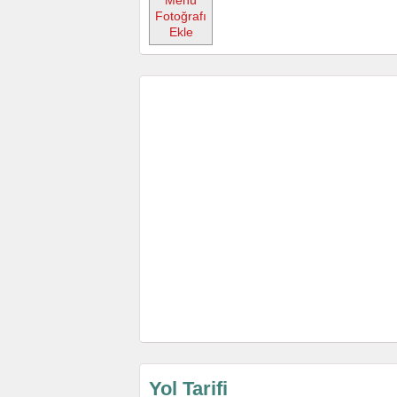
Menü
Fotoğrafı
Ekle
Yol Tarifi