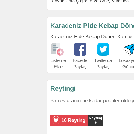
Rıdvan Usta Çiğköfte Ve Cafe, Kumluca
Karadeniz Pide Kebap Döne
Karadeniz Pide Kebap Döner, Kumluca'n
Listeme
Facede
Twitterda
Lokasy
Ekle
Paylaş
Paylaş
Gönd
Reytingi
Bir restoranın ne kadar popüler olduğ
Reyting
10 Reyting
+