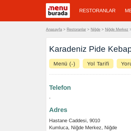
RESTORANLAR
M
Anasayfa
>
Restoranlar
>
Niğde
>
Niğde Merkez
Karadeniz Pide Keba
Menü (-)
Yol Tarifi
Yor
Telefon
-
Adres
Hastane Caddesi, 9010
Kumluca
,
Niğde Merkez
,
Niğde