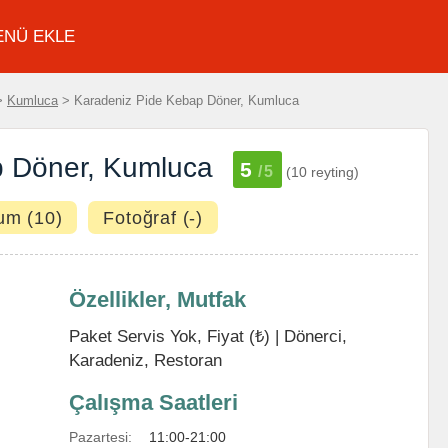
ENÜ EKLE
>
Kumluca
> Karadeniz Pide Kebap Döner, Kumluca
p Döner, Kumluca
5
/5
(10 reyting)
um (10)
Fotoğraf (-)
Özellikler, Mutfak
Paket Servis Yok, Fiyat (₺) |
Dönerci
,
Karadeniz
,
Restoran
Çalışma Saatleri
Pazartesi:
11:00-21:00