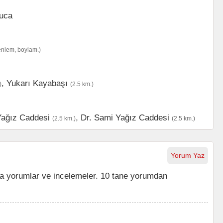
enlem, boylam.)
,
Yukarı Kayabaşı
)
(2.5 km.)
Yağız Caddesi
,
Dr. Sami Yağız Caddesi
(2.5 km.)
(2.5 km.)
Yorum Yaz
 yorumlar ve incelemeler. 10 tane yorumdan