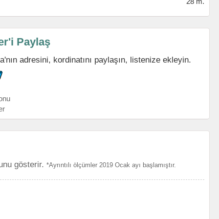
28 m.
r'i Paylaş
ın adresini, kordinatını paylaşın, listenize ekleyin.
onu
er
unu gösterir.
*Ayrıntılı ölçümler 2019 Ocak ayı başlamıştır.