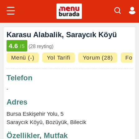
Karasu Alabalik, Saraycık Köyü
4.6
/5
(28 reyting)
Menü (-)
Yol Tarifi
Yorum (28)
Fotoğ
Telefon
-
Adres
Bursa Eskişehir Yolu, 5
Saraycık Köyü
,
Bozüyük
,
Bilecik
Özellikler, Mutfak