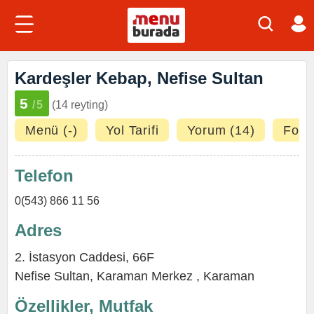
Kardeşler Kebap, Nefise Sultan
5
/5
(14 reyting)
Menü (-)
Yol Tarifi
Yorum (14)
Fotoğ
Telefon
0(543) 866 11 56
Adres
2. İstasyon Caddesi, 66F
Nefise Sultan
,
Karaman Merkez
,
Karaman
Özellikler, Mutfak