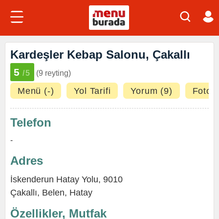
Kardeşler Kebap Salonu, Çakallı
5
/5
(9 reyting)
Menü (-)
Yol Tarifi
Yorum (9)
Fotoğr
Telefon
-
Adres
İskenderun Hatay Yolu, 9010
Çakallı,
Belen
,
Hatay
Özellikler, Mutfak