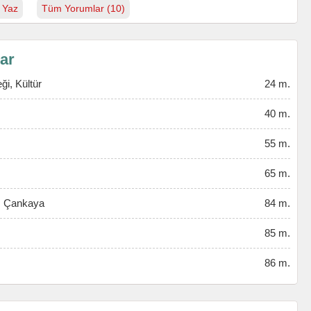
 Yaz
Tüm Yorumlar (10)
lar
ği, Kültür
24 m.
40 m.
55 m.
65 m.
, Çankaya
84 m.
85 m.
86 m.