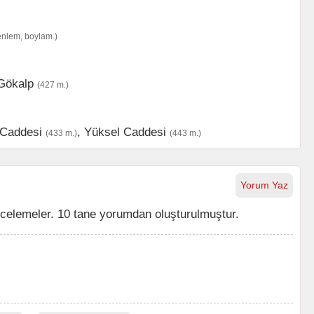
enlem, boylam.)
Gökalp
(427 m.)
 Caddesi
,
Yüksel Caddesi
(433 m.)
(443 m.)
Yorum Yaz
celemeler. 10 tane yorumdan oluşturulmuştur.