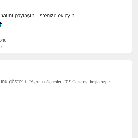
natını paylaşın, listenize ekleyin.
onu
er
unu gösterir.
*Ayrıntılı ölçümler 2019 Ocak ayı başlamıştır.