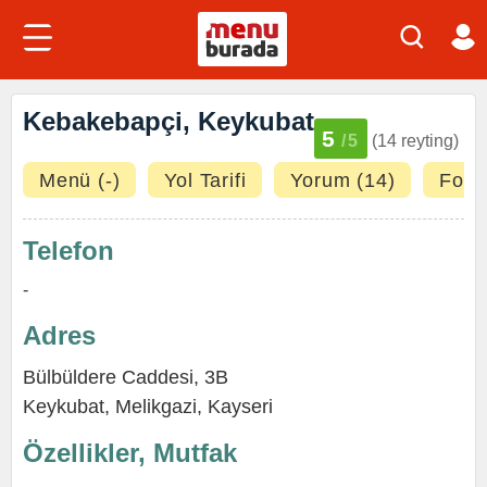
Kebakebapçi, Keykubat
5
/5
(14 reyting)
Menü (-)
Yol Tarifi
Yorum (14)
Fotoğ
Telefon
-
Adres
Bülbüldere Caddesi, 3B
Keykubat
,
Melikgazi
,
Kayseri
Özellikler, Mutfak