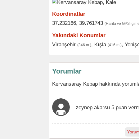
Koordinatlar
37.232166, 39.761743
(Harita ve GPS için 
Yakındaki Konumlar
Viranşehir
,
Kışla
,
Yenişe
(346 m.)
(416 m.)
Yorumlar
Kervansaray Kebap hakkında yorumlar
zeynep akarsu 5 puan verm
Yorum