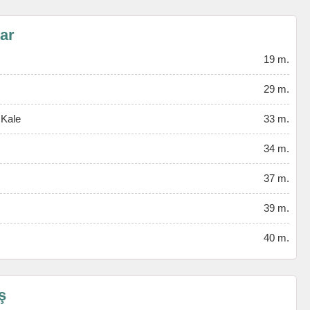
lar
19 m.
29 m.
 Kale
33 m.
34 m.
37 m.
39 m.
40 m.
ş