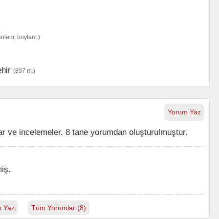
enlem, boylam.)
hir
(897 m.)
Yorum Yaz
 ve incelemeler. 8 tane yorumdan oluşturulmuştur.
iş.
 Yaz
Tüm Yorumlar (8)