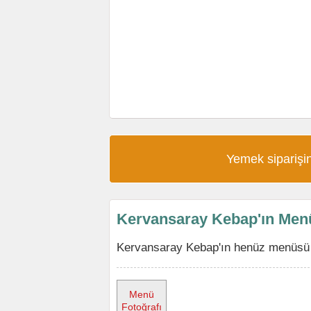
Yemek siparişin
Kervansaray Kebap'ın Men
Kervansaray Kebap'ın henüz menüsü y
Menü
Fotoğrafı