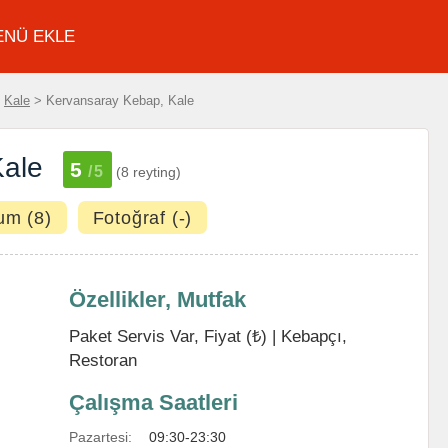
ENÜ EKLE
>
Kale
> Kervansaray Kebap, Kale
Kale
5
/5
(8 reyting)
um (8)
Fotoğraf (-)
Özellikler, Mutfak
Paket Servis Var, Fiyat (₺) |
Kebapçı
,
Restoran
Çalışma Saatleri
Pazartesi:
09:30-23:30