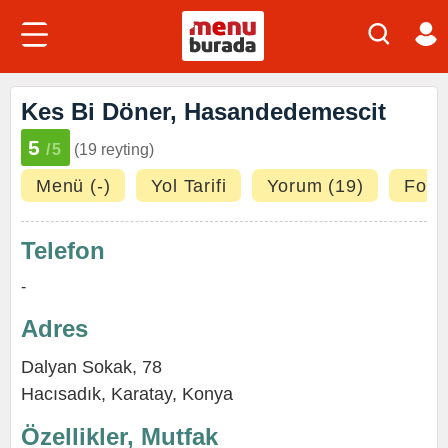
Kes Bi Döner, Hasandedemescit
5
/5
(19 reyting)
Menü (-)
Yol Tarifi
Yorum (19)
Fotoğ
Telefon
-
Adres
Dalyan Sokak, 78
Hacısadık,
Karatay
,
Konya
Özellikler, Mutfak