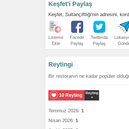
Keşfet'i Paylaş
Keşfet, Sultançiftliği'nin adresini, kor
Listeme
Facede
Twitterda
Lokasy
Ekle
Paylaş
Paylaş
Gönd
Reytingi
Bir restoranın ne kadar popüler olduğ
Reyting
10 Reyting
+
Temmuz 2026:
1
Nisan 2026:
1