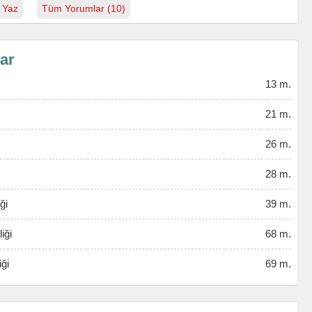
 Yaz
Tüm Yorumlar (10)
lar
13 m.
21 m.
26 m.
28 m.
ği
39 m.
iği
68 m.
iği
69 m.