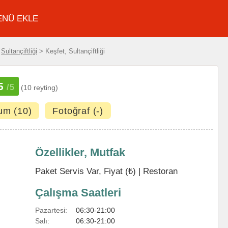
ENÜ EKLE
>
Sultançiftliği
> Keşfet, Sultançiftliği
5
/5
(10 reyting)
um (10)
Fotoğraf (-)
Özellikler, Mutfak
Paket Servis Var, Fiyat (₺) |
Restoran
Çalışma Saatleri
Pazartesi:
06:30-21:00
Salı:
06:30-21:00