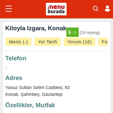
Kiloyla Izgara, Konak
5
/5
(16 reyting)
Menü (-)
Yol Tarifi
Yorum (16)
Fotoğ
Telefon
-
Adres
Yavuz Sultan Selim Caddesi, 92
Konak
,
Şahinbey
,
Gaziantep
Özellikler, Mutfak