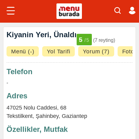
Kiyanin Yeri, Ünaldı
5
/5
(7 reyting)
Menü (-)
Yol Tarifi
Yorum (7)
Fotoğr
Telefon
-
Adres
47025 Nolu Caddesi, 68
Tekstilkent
,
Şahinbey
,
Gaziantep
Özellikler, Mutfak