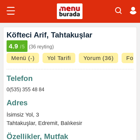
Köfteci Arif, Tahtakuşlar
4.9
/5
(36 reyting)
Menü (-)
Yol Tarifi
Yorum (36)
Fotoğ
Telefon
0(535) 355 48 84
Adres
İsimsiz Yol, 3
Tahtakuşlar,
Edremit
,
Balıkesir
Özellikler, Mutfak