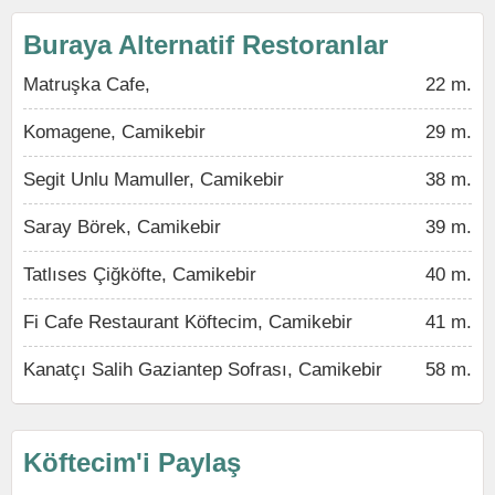
Buraya Alternatif Restoranlar
Matruşka Cafe,
22 m.
Komagene, Camikebir
29 m.
Segit Unlu Mamuller, Camikebir
38 m.
Saray Börek, Camikebir
39 m.
Tatlıses Çiğköfte, Camikebir
40 m.
Fi Cafe Restaurant Köftecim, Camikebir
41 m.
Kanatçı Salih Gaziantep Sofrası, Camikebir
58 m.
Köftecim'i Paylaş