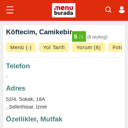
Köftecim, Camikebir
5
/5
(8 reyting)
Menü (-)
Yol Tarifi
Yorum (8)
Fotoğr
Telefon
-
Adres
52/4. Sokak, 18A
,
Seferihisar
,
İzmir
Özellikler, Mutfak