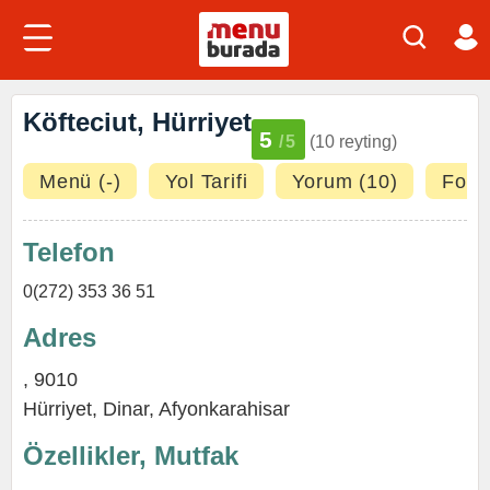
Köfteciut, Hürriyet
5
/5
(10 reyting)
Menü (-)
Yol Tarifi
Yorum (10)
Fotoğ
Telefon
0(272) 353 36 51
Adres
, 9010
Hürriyet,
Dinar
,
Afyonkarahisar
Özellikler, Mutfak