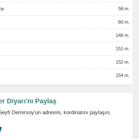
oy
58 m.
60 m.
148 m.
151 m.
152 m.
154 m.
 Diyarı'nı Paylaş
eyfi Demirsoy'un adresini, kordinatını paylaşın,