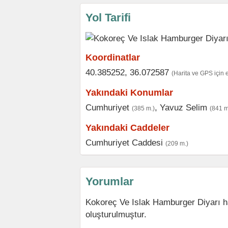
Yol Tarifi
Koordinatlar
40.385252, 36.072587
(Harita ve GPS için 
Yakındaki Konumlar
Cumhuriyet
,
Yavuz Selim
(385 m.)
(841 m
Yakındaki Caddeler
Cumhuriyet Caddesi
(209 m.)
Yorumlar
Kokoreç Ve Islak Hamburger Diyarı h
oluşturulmuştur.