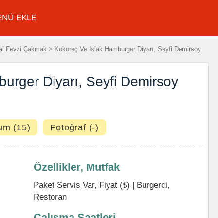
ENÜ EKLE
al Fevzi Çakmak
> Kokoreç Ve Islak Hamburger Diyarı, Seyfi Demirsoy
urger Diyarı, Seyfi Demirsoy
um (15)
Fotoğraf (-)
Özellikler, Mutfak
Paket Servis Var, Fiyat (₺) |
Burgerci
,
Restoran
Çalışma Saatleri