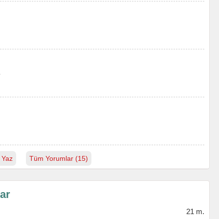
.
 Yaz
Tüm Yorumlar (15)
lar
21 m.