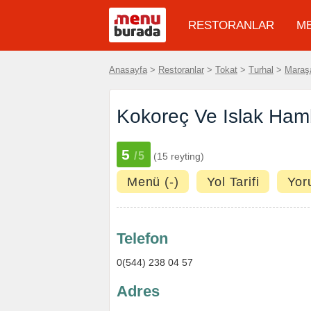
RESTORANLAR
M
Anasayfa
>
Restoranlar
>
Tokat
>
Turhal
>
Maraş
Kokoreç Ve Islak Hamb
5
/5
(15 reyting)
Menü (-)
Yol Tarifi
Yor
Telefon
0(544) 238 04 57
Adres