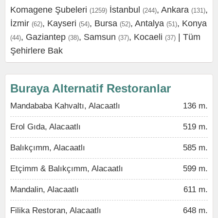
Komagene Şubeleri
İstanbul
,
Ankara
,
(1259)
(244)
(131)
İzmir
,
Kayseri
,
Bursa
,
Antalya
,
Konya
(62)
(54)
(52)
(51)
,
Gaziantep
,
Samsun
,
Kocaeli
|
Tüm
(44)
(38)
(37)
(37)
Şehirlere Bak
Buraya Alternatif Restoranlar
Mandababa Kahvaltı, Alacaatlı
136 m.
Erol Gıda, Alacaatlı
519 m.
Balıkçımm, Alacaatlı
585 m.
Etçimm & Balıkçımm, Alacaatlı
599 m.
Mandalin, Alacaatlı
611 m.
Filika Restoran, Alacaatlı
648 m.