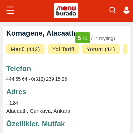
Komagene, Alacaatlı
5
/5
(14 reyting)
Menü (112)
Yol Tarifi
Yorum (14)
Fo
Telefon
444 65 64 - 0(312) 239 15 25
Adres
, 124
Alacaatlı,
Çankaya
,
Ankara
Özellikler, Mutfak