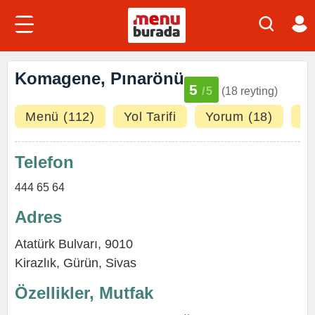
Komagene, Pınarönü
5
/5
(18 reyting)
Menü (112)
Yol Tarifi
Yorum (18)
Fo
Telefon
444 65 64
Adres
Atatürk Bulvarı, 9010
Kirazlık,
Gürün
,
Sivas
Özellikler, Mutfak