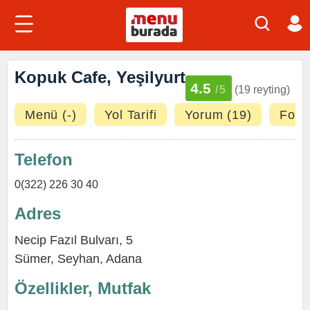
Kopuk Cafe, Yeşilyurt
4.5
/5
(19 reyting)
Menü (-)
Yol Tarifi
Yorum (19)
Fotoğ
Telefon
0(322) 226 30 40
Adres
Necip Fazıl Bulvarı, 5
Sümer
,
Seyhan
,
Adana
Özellikler, Mutfak