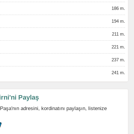
186 m.
194 m.
211 m.
221 m.
237 m.
241 m.
rni'ni Paylaş
aşa'nın adresini, kordinatını paylaşın, listenize