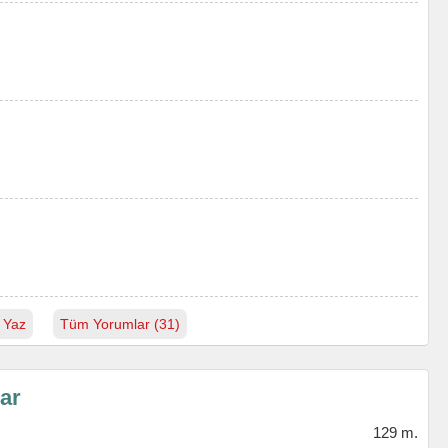
.
 Yaz
Tüm Yorumlar (31)
lar
129 m.