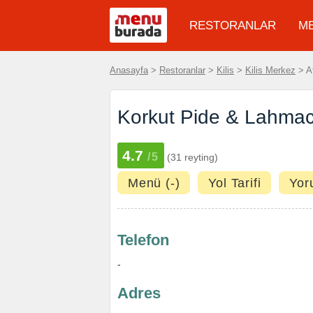
RESTORANLAR
M
Anasayfa
>
Restoranlar
>
Kilis
>
Kilis Merkez
> At
Korkut Pide & Lahmac
4.7
/5
(31 reyting)
Menü (-)
Yol Tarifi
Yor
Telefon
-
Adres