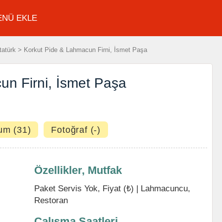
ENÜ EKLE
atürk > Korkut Pide & Lahmacun Firni, İsmet Paşa
un Firni, İsmet Paşa
um (31)
Fotoğraf (-)
Özellikler, Mutfak
Paket Servis Yok, Fiyat (₺) |
Lahmacuncu
,
Restoran
Çalışma Saatleri