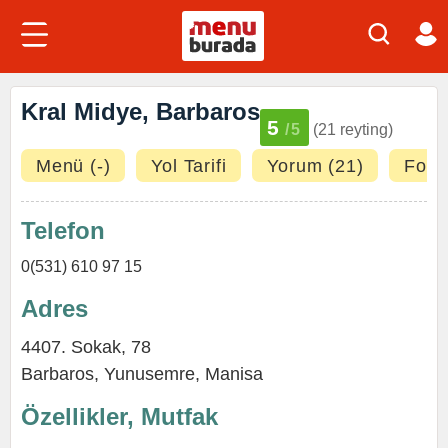
Kral Midye, Barbaros
5
/5
(21 reyting)
Menü (-)
Yol Tarifi
Yorum (21)
Fotoğ
Telefon
0(531) 610 97 15
Adres
4407. Sokak, 78
Barbaros
,
Yunusemre
,
Manisa
Özellikler, Mutfak