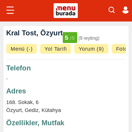
Kral Tost, Özyurt
5
/5
(9 reyting)
Menü (-)
Yol Tarifi
Yorum (9)
Fotoğr
Telefon
-
Adres
168. Sokak, 6
Özyurt
,
Gediz
,
Kütahya
Özellikler, Mutfak