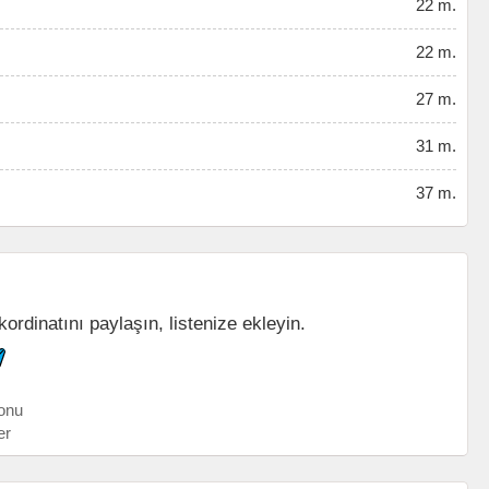
22 m.
22 m.
27 m.
31 m.
37 m.
ordinatını paylaşın, listenize ekleyin.
onu
er