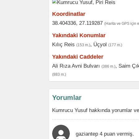
Koordinatlar
38.404336, 27.119287
(Harita ve GPS için 
Yakındaki Konumlar
Kılıç Reis
,
Üçyol
(153 m.)
(177 m.)
Yakındaki Caddeler
Ali Rıza Avni Bulvarı
,
Saim Çık
(386 m.)
(883 m.)
Yorumlar
Kumrucu Yusuf hakkında yorumlar ve 
gaziantep 4 puan vermiş.