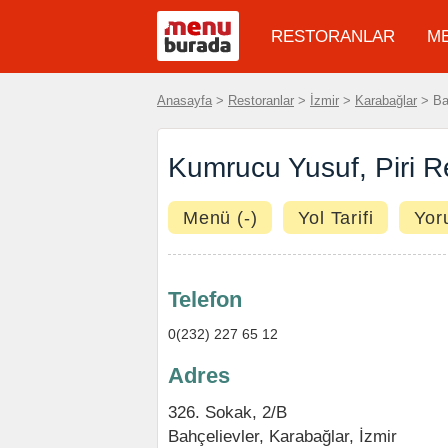
RESTORANLAR
M
Anasayfa
>
Restoranlar
>
İzmir
>
Karabağlar
> Bah
Kumrucu Yusuf, Piri R
Menü (-)
Yol Tarifi
Yor
Telefon
0(232) 227 65 12
Adres
326. Sokak, 2/B
Bahçelievler,
Karabağlar
,
İzmir