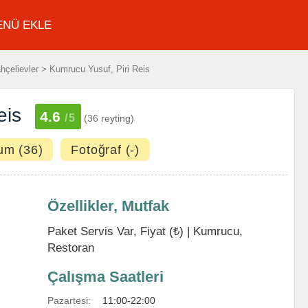
ENÜ EKLE
çelievler > Kumrucu Yusuf, Piri Reis
eis
4.6
/5
(36 reyting)
um (36)
Fotoğraf (-)
Özellikler, Mutfak
Paket Servis Var, Fiyat (₺) |
Kumrucu
,
Restoran
Çalışma Saatleri
Pazartesi:
11:00-22:00