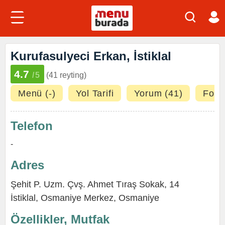
Kurufasulyeci Erkan, İstiklal
4.7
/5
(41 reyting)
Menü (-)
Yol Tarifi
Yorum (41)
Fotoğ
Telefon
-
Adres
Şehit P. Uzm. Çvş. Ahmet Tıraş Sokak, 14
İstiklal
,
Osmaniye Merkez
,
Osmaniye
Özellikler, Mutfak