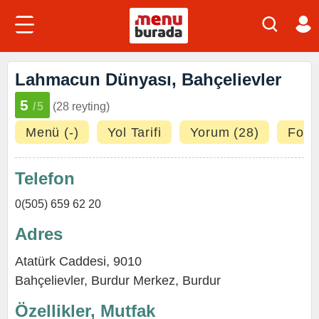
Lahmacun Dünyası, Bahçelievler
5
/5
(28 reyting)
Menü (-)
Yol Tarifi
Yorum (28)
Fotoğ
Telefon
0(505) 659 62 20
Adres
Atatürk Caddesi, 9010
Bahçelievler
,
Burdur Merkez
,
Burdur
Özellikler, Mutfak