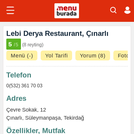
Lebi Derya Restaurant, Çınarlı
5
/5
(8 reyting)
Menü (-)
Yol Tarifi
Yorum (8)
Fotoğr
Telefon
0(532) 361 70 03
Adres
Çevre Sokak, 12
Çınarlı
,
Süleymanpaşa
,
Tekirdağ
Özellikler, Mutfak