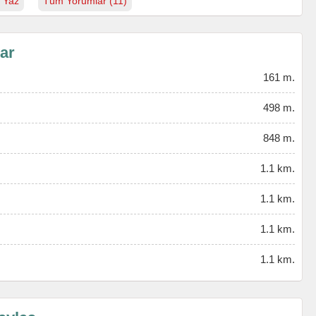
 Yaz
Tüm Yorumlar (11)
lar
161 m.
498 m.
848 m.
1.1 km.
1.1 km.
1.1 km.
1.1 km.