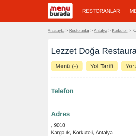
RESTORANLAR
M
Anasayfa
>
Restoranlar
>
Antalya
>
Korkuteli
> Ka
Lezzet Doğa Restaura
Menü (-)
Yol Tarifi
Yor
Telefon
-
Adres
, 9010
Kargalık,
Korkuteli
,
Antalya