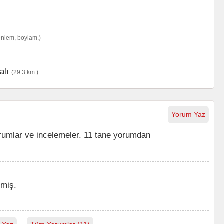
enlem, boylam.)
alı
(29.3 km.)
Yorum Yaz
umlar ve incelemeler. 11 tane yorumdan
rmiş.