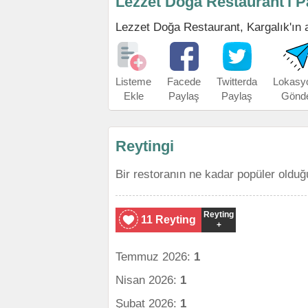
Lezzet Doğa Restaurant'ı P
Lezzet Doğa Restaurant, Kargalık'ın ad
Listeme
Facede
Twitterda
Lokasy
Ekle
Paylaş
Paylaş
Gönd
Reytingi
Bir restoranın ne kadar popüler olduğ
Reyting
11 Reyting
+
Temmuz 2026:
1
Nisan 2026:
1
Şubat 2026:
1