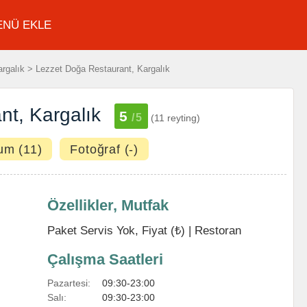
ENÜ EKLE
rgalık > Lezzet Doğa Restaurant, Kargalık
nt, Kargalık
5
/5
(11 reyting)
um (11)
Fotoğraf (-)
Özellikler, Mutfak
Paket Servis Yok, Fiyat (₺) |
Restoran
Çalışma Saatleri
Pazartesi:
09:30-23:00
Salı:
09:30-23:00