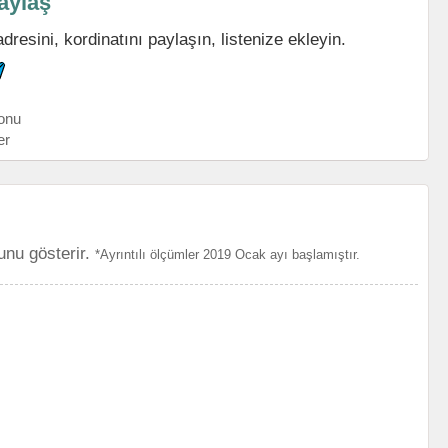
aylaş
resini, kordinatını paylaşın, listenize ekleyin.
onu
er
unu gösterir.
*Ayrıntılı ölçümler 2019 Ocak ayı başlamıştır.