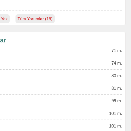
 Yaz
Tüm Yorumlar (19)
lar
71 m.
74 m.
80 m.
81 m.
99 m.
101 m.
101 m.