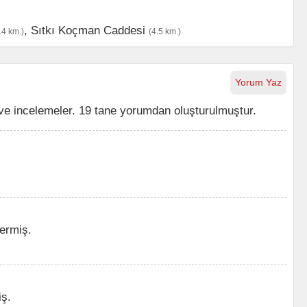
,
Sıtkı Koçman Caddesi
.4 km.)
(4.5 km.)
Yorum Yaz
ve incelemeler. 19 tane yorumdan oluşturulmuştur.
ermiş.
ş.