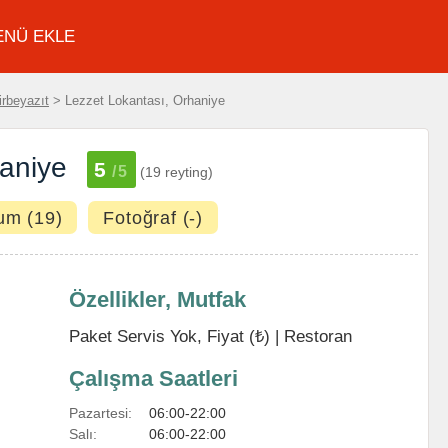
ENÜ EKLE
rbeyazıt
> Lezzet Lokantası, Orhaniye
haniye
5
/5
(19 reyting)
um (19)
Fotoğraf (-)
Özellikler, Mutfak
Paket Servis Yok, Fiyat (₺) |
Restoran
Çalışma Saatleri
Pazartesi:
06:00-22:00
Salı:
06:00-22:00