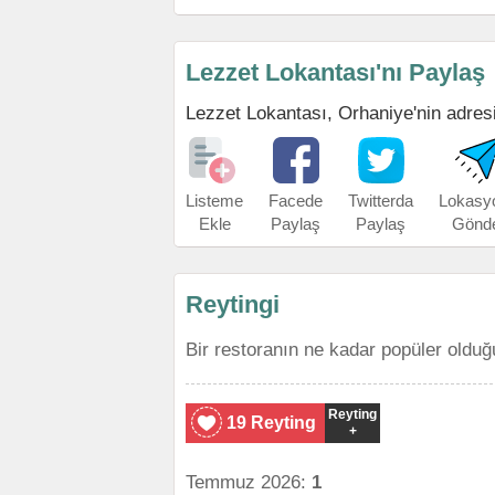
Lezzet Lokantası'nı Paylaş
Lezzet Lokantası, Orhaniye'nin adresin
Listeme
Facede
Twitterda
Lokasy
Ekle
Paylaş
Paylaş
Gönd
Reytingi
Bir restoranın ne kadar popüler olduğ
Reyting
19 Reyting
+
Temmuz 2026:
1