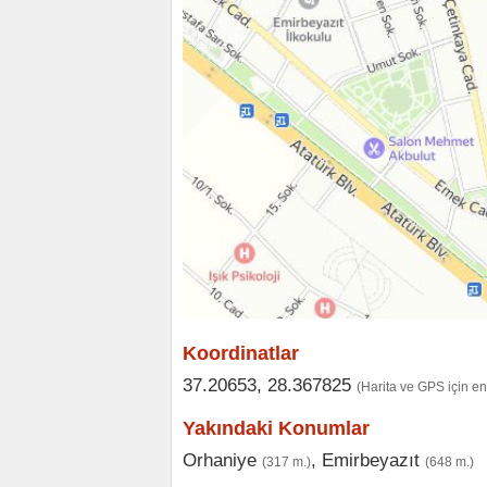
Koordinatlar
37.20653, 28.367825
(Harita ve GPS için e
Yakındaki Konumlar
Orhaniye
,
Emirbeyazıt
(317 m.)
(648 m.)