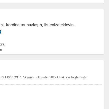
i, kordinatını paylaşın, listenize ekleyin.
onu
er
unu gösterir.
*Ayrıntılı ölçümler 2019 Ocak ayı başlamıştır.