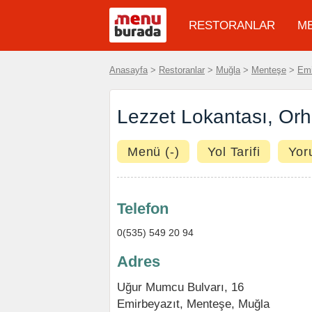
RESTORANLAR
M
Anasayfa
>
Restoranlar
>
Muğla
>
Menteşe
>
Emi
Lezzet Lokantası, Or
Menü (-)
Yol Tarifi
Yor
Telefon
0(535) 549 20 94
Adres
Uğur Mumcu Bulvarı, 16
Emirbeyazıt
,
Menteşe
,
Muğla