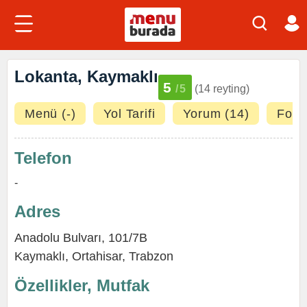
Lokanta, Kaymaklı
5
/5
(14 reyting)
Menü (-)
Yol Tarifi
Yorum (14)
Fotoğ
Telefon
-
Adres
Anadolu Bulvarı, 101/7B
Kaymaklı,
Ortahisar
,
Trabzon
Özellikler, Mutfak