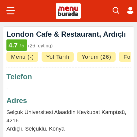
London Cafe & Restaurant, Ardıçlı
4.7
/5
(26 reyting)
Menü (-)
Yol Tarifi
Yorum (26)
Fotoğ
Telefon
-
Adres
Selçuk Üniversitesi Alaaddin Keykubat Kampüsü,
4216
Ardıçlı
,
Selçuklu
,
Konya