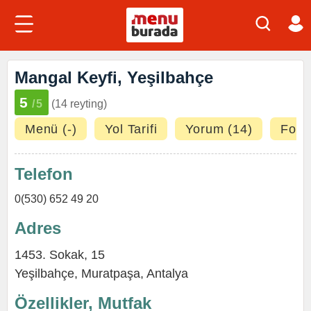
Mangal Keyfi, Yeşilbahçe
5
/5
(14 reyting)
Menü (-)
Yol Tarifi
Yorum (14)
Fotoğ
Telefon
0(530) 652 49 20
Adres
1453. Sokak, 15
Yeşilbahçe
,
Muratpaşa
,
Antalya
Özellikler, Mutfak