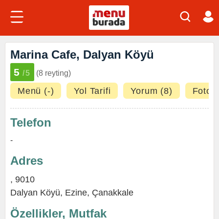
Marina Cafe, Dalyan Köyü
5
/5
(8 reyting)
Menü (-)
Yol Tarifi
Yorum (8)
Fotoğr
Telefon
-
Adres
, 9010
Dalyan Köyü
,
Ezine
,
Çanakkale
Özellikler, Mutfak