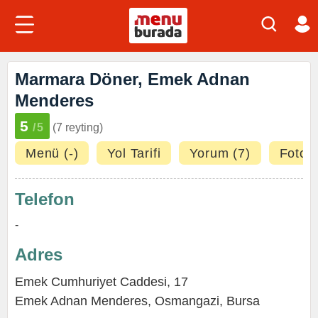
Marmara Döner, Emek Adnan
Menderes
5
/5
(7 reyting)
Menü (-)
Yol Tarifi
Yorum (7)
Fotoğr
Telefon
-
Adres
Emek Cumhuriyet Caddesi, 17
Emek Adnan Menderes
,
Osmangazi
,
Bursa