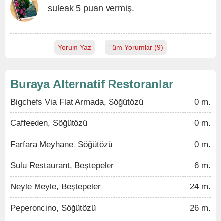
suleak 5 puan vermiş.
Yorum Yaz
Tüm Yorumlar (9)
Buraya Alternatif Restoranlar
Bigchefs Via Flat Armada, Söğütözü
0 m.
Caffeeden, Söğütözü
0 m.
Farfara Meyhane, Söğütözü
0 m.
Sulu Restaurant, Beştepeler
6 m.
Neyle Meyle, Beştepeler
24 m.
Peperoncino, Söğütözü
26 m.