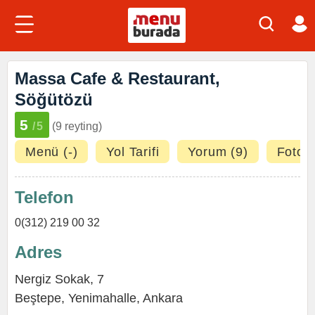
Massa Cafe & Restaurant,
Söğütözü
5
/5
(9 reyting)
Menü (-)
Yol Tarifi
Yorum (9)
Fotoğr
Telefon
0(312) 219 00 32
Adres
Nergiz Sokak, 7
Beştepe
,
Yenimahalle
,
Ankara