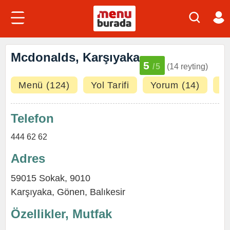
Mcdonalds, Karşıyaka
5
/5
(14 reyting)
Menü (124)
Yol Tarifi
Yorum (14)
Fo
Telefon
444 62 62
Adres
59015 Sokak, 9010
Karşıyaka,
Gönen
,
Balıkesir
Özellikler, Mutfak