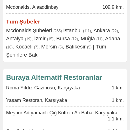
Mcdonalds, Alaaddinbey
109.9 km.
Tüm Şubeler
Mcdonalds Şubeleri
İstanbul
,
Ankara
,
(285)
(111)
(22)
Antalya
,
İzmir
,
Bursa
,
Muğla
,
Adana
(19)
(15)
(12)
(11)
,
Kocaeli
,
Mersin
,
Balıkesir
|
Tüm
(10)
(7)
(5)
(5)
Şehirlere Bak
Buraya Alternatif Restoranlar
Roma Yıldız Gazinosu, Karşıyaka
1 km.
Yaşam Restoran, Karşıyaka
1 km.
Meşhur Adıyamanlı Çiğ Köfteci Ali Baba, Karşıyaka
1.1 km.