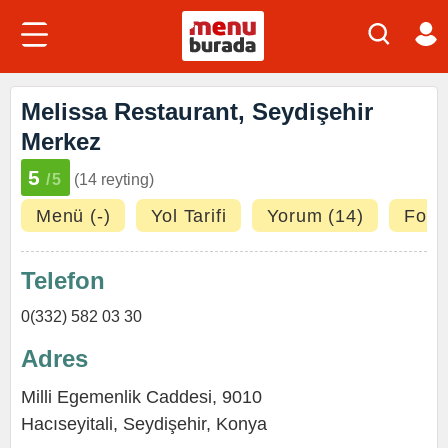
Melissa Restaurant, Seydişehir
Merkez
5
/5
(14 reyting)
Menü (-)
Yol Tarifi
Yorum (14)
Fotoğ
Telefon
0(332) 582 03 30
Adres
Milli Egemenlik Caddesi, 9010
Hacıseyitali
,
Seydişehir
,
Konya