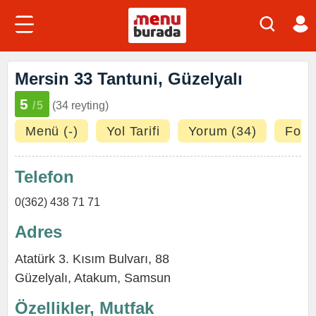
Mersin 33 Tantuni, Güzelyalı
5
/5
(34 reyting)
Menü (-)
Yol Tarifi
Yorum (34)
Fotoğ
Telefon
0(362) 438 71 71
Adres
Atatürk 3. Kısım Bulvarı, 88
Güzelyalı
,
Atakum
,
Samsun
Özellikler, Mutfak