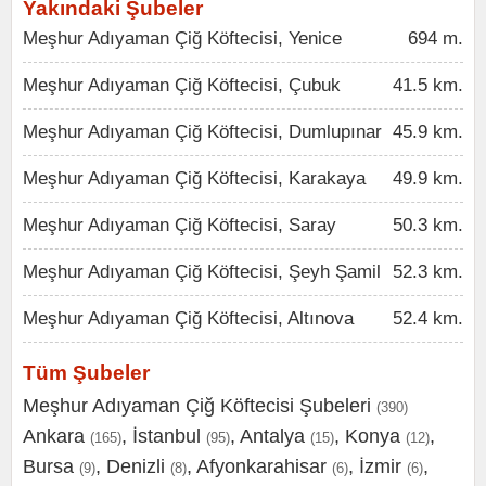
Yakındaki Şubeler
Meşhur Adıyaman Çiğ Köftecisi, Yenice
694 m.
Meşhur Adıyaman Çiğ Köftecisi, Çubuk
41.5 km.
Meşhur Adıyaman Çiğ Köftecisi, Dumlupınar
45.9 km.
Meşhur Adıyaman Çiğ Köftecisi, Karakaya
49.9 km.
Meşhur Adıyaman Çiğ Köftecisi, Saray
50.3 km.
Meşhur Adıyaman Çiğ Köftecisi, Şeyh Şamil
52.3 km.
Meşhur Adıyaman Çiğ Köftecisi, Altınova
52.4 km.
Tüm Şubeler
Meşhur Adıyaman Çiğ Köftecisi Şubeleri
(390)
Ankara
,
İstanbul
,
Antalya
,
Konya
,
(165)
(95)
(15)
(12)
Bursa
,
Denizli
,
Afyonkarahisar
,
İzmir
,
(9)
(8)
(6)
(6)