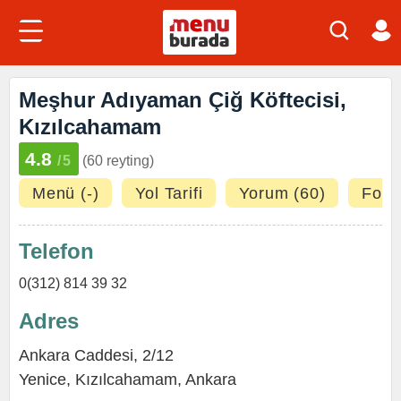
Meşhur Adıyaman Çiğ Köftecisi,
Kızılcahamam
4.8
/5
(60 reyting)
Menü (-)
Yol Tarifi
Yorum (60)
Fotoğ
Telefon
0(312) 814 39 32
Adres
Ankara Caddesi, 2/12
Yenice
,
Kızılcahamam
,
Ankara