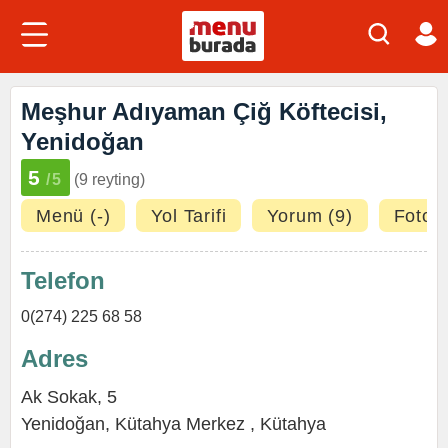
Meşhur Adıyaman Çiğ Köftecisi,
Yenidoğan
5
/5
(9 reyting)
Menü (-)
Yol Tarifi
Yorum (9)
Fotoğr
Telefon
0(274) 225 68 58
Adres
Ak Sokak, 5
Yenidoğan
,
Kütahya Merkez
,
Kütahya