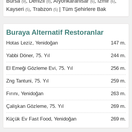
Bursa
,
Denizli
,
Afyonkarahisar
,
İzmir
,
(9)
(8)
(6)
(6)
Kayseri
,
Trabzon
|
Tüm Şehirlere Bak
(5)
(5)
Buraya Alternatif Restoranlar
Hotas Leziz, Yenidoğan
147 m.
Yabbi Döner, 75. Yıl
244 m.
El Emeği Gözleme Evi, 75. Yıl
256 m.
Zng Tantuni, 75. Yıl
259 m.
Fırını, Yenidoğan
263 m.
Çalişkan Gözleme, 75. Yıl
269 m.
Küçük Ev Fast Food, Yenidoğan
269 m.