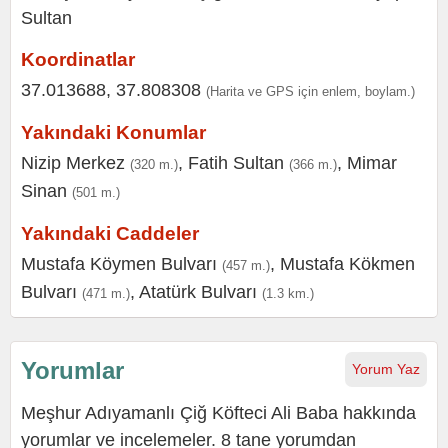
Koordinatlar
37.013688, 37.808308
(Harita ve GPS için enlem, boylam.)
Yakındaki Konumlar
Nizip Merkez
,
Fatih Sultan
,
Mimar
(320 m.)
(366 m.)
Sinan
(501 m.)
Yakındaki Caddeler
Mustafa Köymen Bulvarı
,
Mustafa Kökmen
(457 m.)
Bulvarı
,
Atatürk Bulvarı
(471 m.)
(1.3 km.)
Yorumlar
Yorum Yaz
Meşhur Adıyamanlı Çiğ Köfteci Ali Baba hakkında
yorumlar ve incelemeler. 8 tane yorumdan