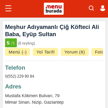
Meşhur Adıyamanlı Çiğ Köfteci Ali
Baba, Eyüp Sultan
5
/5
(8 reyting)
Menü (-)
Yol Tarifi
Yorum (8)
Fotoğr
Telefon
0(552) 229 90 84
Adres
Mustafa Kökmen Bulvarı, 79
Mimar Sinan
,
Nizip
,
Gaziantep