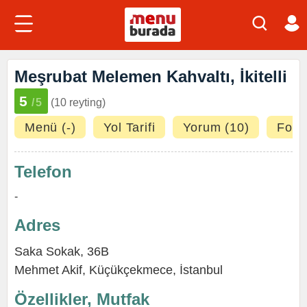
Meşrubat Melemen Kahvaltı, İkitelli
5
/5
(10 reyting)
Menü (-)
Yol Tarifi
Yorum (10)
Fotoğ
Telefon
-
Adres
Saka Sokak, 36B
Mehmet Akif
,
Küçükçekmece
,
İstanbul
Özellikler, Mutfak