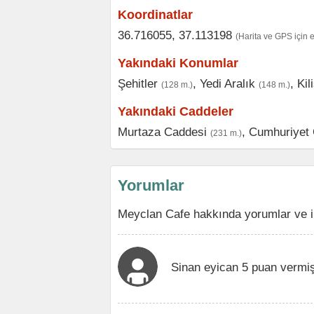
Koordinatlar
36.716055, 37.113198
(Harita ve GPS için 
Yakındaki Konumlar
Şehitler
,
Yedi Aralık
,
Kil
(128 m.)
(148 m.)
Yakındaki Caddeler
Murtaza Caddesi
,
Cumhuriyet 
(231 m.)
Yorumlar
Meyclan Cafe hakkında yorumlar ve i
Sinan eyican 5 puan vermi