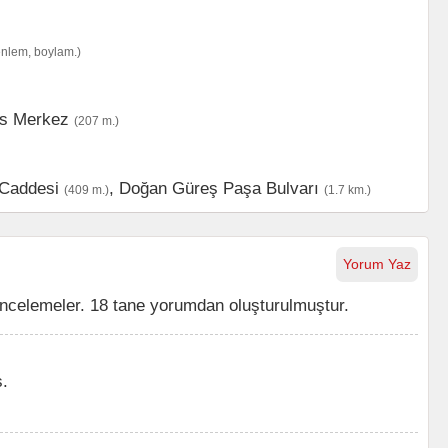
enlem, boylam.)
is Merkez
(207 m.)
Caddesi
,
Doğan Güreş Paşa Bulvarı
(409 m.)
(1.7 km.)
Yorum Yaz
ncelemeler. 18 tane yorumdan oluşturulmuştur.
ş.