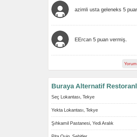
azimli usta geleneks 5 pua
EErcan 5 puan vermiş.
Yorum
Buraya Alternatif Restoran
Seç Lokantası, Tekye
Yekta Lokantası, Tekye
Şıhkamil Pastanesi, Yedi Aralık
Pita Quin, Şehitler