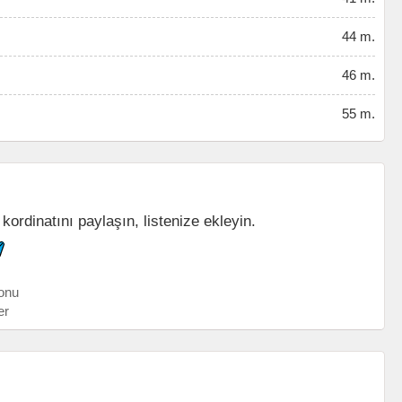
44 m.
46 m.
55 m.
kordinatını paylaşın, listenize ekleyin.
onu
er