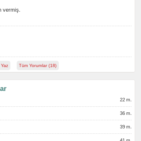
n vermiş.
 Yaz
Tüm Yorumlar (18)
lar
22 m.
36 m.
39 m.
41 m.