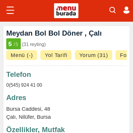
Meydan Bol Bol Döner , Çalı
5
/5
(31 reyting)
Menü (-)
Yol Tarifi
Yorum (31)
Fotoğ
Telefon
0(545) 924 41 00
Adres
Bursa Caddesi, 48
Çalı
,
Nilüfer
,
Bursa
Özellikler, Mutfak