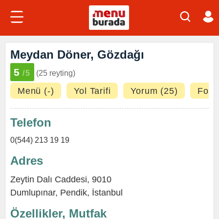
Meydan Döner, Gözdağı
5
/5
(25 reyting)
Menü (-)
Yol Tarifi
Yorum (25)
Fotoğ
Telefon
0(544) 213 19 19
Adres
Zeytin Dalı Caddesi, 9010
Dumlupınar
,
Pendik
,
İstanbul
Özellikler, Mutfak