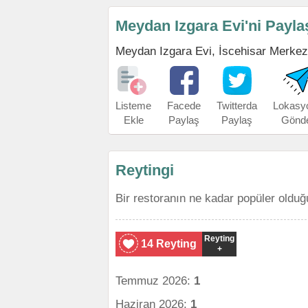
Meydan Izgara Evi'ni Payla
Meydan Izgara Evi, İscehisar Merkez'in
Listeme
Facede
Twitterda
Lokasy
Ekle
Paylaş
Paylaş
Gönd
Reytingi
Bir restoranın ne kadar popüler olduğ
Reyting
14 Reyting
+
Temmuz 2026:
1
Haziran 2026:
1