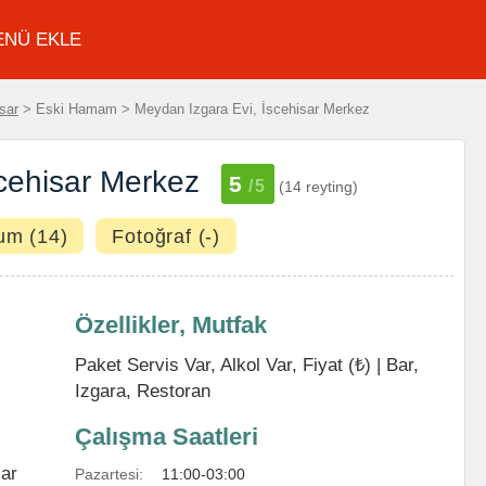
ENÜ EKLE
sar
> Eski Hamam > Meydan Izgara Evi, İscehisar Merkez
cehisar Merkez
5
/5
(14 reyting)
um (14)
Fotoğraf (-)
Özellikler, Mutfak
Paket Servis Var, Alkol Var, Fiyat (₺) |
Bar
,
Izgara
,
Restoran
Çalışma Saatleri
ar
Pazartesi:
11:00-03:00