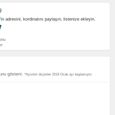
ş
 adresini, kordinatını paylaşın, listenize ekleyin.
onu
er
unu gösterir.
*Ayrıntılı ölçümler 2019 Ocak ayı başlamıştır.