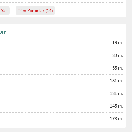
 Yaz
Tüm Yorumlar (14)
lar
19 m.
39 m.
55 m.
131 m.
131 m.
145 m.
173 m.