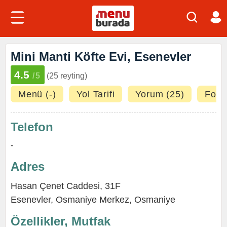
Mini Manti Köfte Evi, Esenevler
4.5
/5
(25 reyting)
Menü (-)
Yol Tarifi
Yorum (25)
Fotoğ
Telefon
-
Adres
Hasan Çenet Caddesi, 31F
Esenevler
,
Osmaniye Merkez
,
Osmaniye
Özellikler, Mutfak