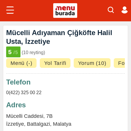
Mücelli Adıyaman Çiğköfte Halil
Usta, İzzetiye
5
/5
(10 reyting)
Menü (-)
Yol Tarifi
Yorum (10)
Fotoğ
Telefon
0(422) 325 00 22
Adres
Mücelli Caddesi, 7B
İzzetiye
,
Battalgazi
,
Malatya