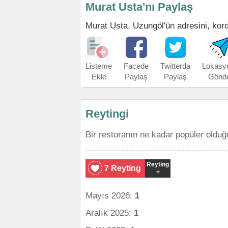
Murat Usta'nı Paylaş
Murat Usta, Uzungöl'ün adresini, kordi
Listeme
Facede
Twitterda
Lokasy
Ekle
Paylaş
Paylaş
Gönd
Reytingi
Bir restoranın ne kadar popüler olduğ
Reyting
7 Reyting
+
Mayıs 2026:
1
Aralık 2025:
1