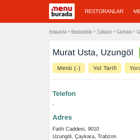
RESTORANLAR
M
Anasayfa
>
Restoranlar
>
Trabzon
>
Çaykara
>
U
Murat Usta, Uzungöl
Menü (-)
Yol Tarifi
Yor
Telefon
-
Adres
Fatih Caddesi, 9010
Uzungöl
,
Çaykara
,
Trabzon