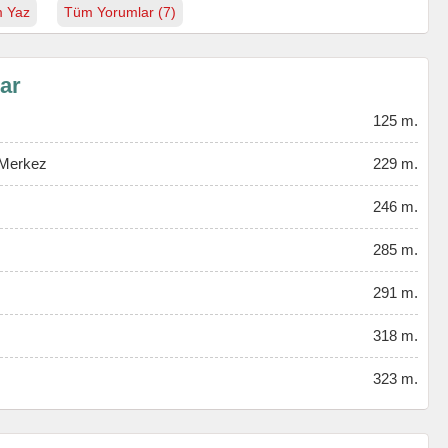
 Yaz
Tüm Yorumlar (7)
lar
125 m.
 Merkez
229 m.
246 m.
285 m.
291 m.
318 m.
323 m.