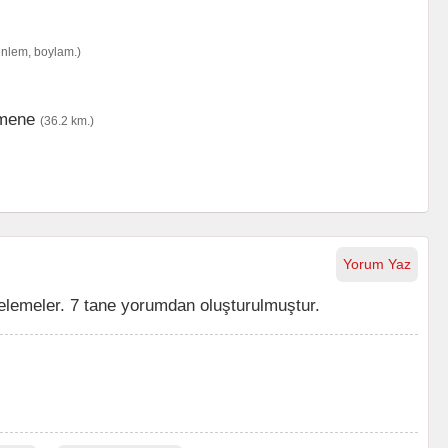
enlem, boylam.)
mene
(36.2 km.)
Yorum Yaz
elemeler. 7 tane yorumdan oluşturulmuştur.