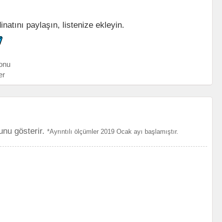
natını paylaşın, listenize ekleyin.
onu
er
unu gösterir.
*Ayrıntılı ölçümler 2019 Ocak ayı başlamıştır.